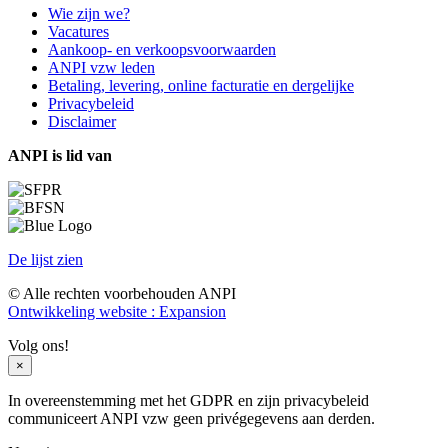
Wie zijn we?
Vacatures
Aankoop- en verkoopsvoorwaarden
ANPI vzw leden
Betaling, levering, online facturatie en dergelijke
Privacybeleid
Disclaimer
ANPI is lid van
De lijst zien
© Alle rechten voorbehouden ANPI
Ontwikkeling website : Expansion
Volg ons!
×
In overeenstemming met het GDPR en zijn privacybeleid
communiceert ANPI vzw geen privégegevens aan derden.