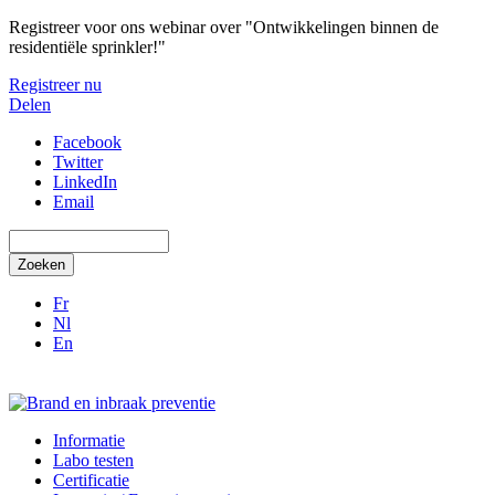
Overslaan en naar de inhoud gaan
Registreer voor ons webinar over "Ontwikkelingen binnen de
residentiële sprinkler!"
Registreer nu
Delen
Facebook
Twitter
LinkedIn
Email
Zoeken
Fr
Nl
En
Informatie
Labo testen
Certificatie