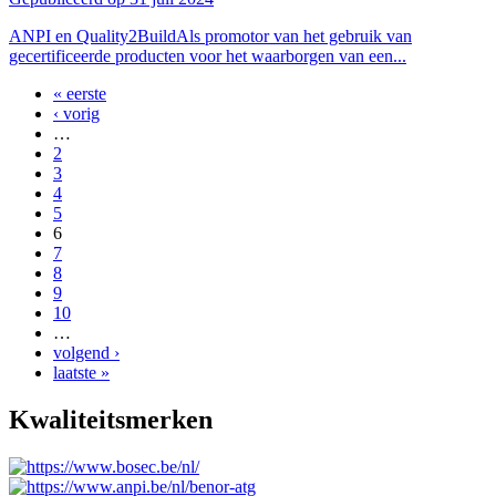
ANPI en Quality2BuildAls promotor van het gebruik van
gecertificeerde producten voor het waarborgen van een...
« eerste
‹ vorig
…
2
3
4
5
6
7
8
9
10
…
volgend ›
laatste »
Kwaliteitsmerken