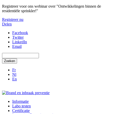
Overslaan en naar de inhoud gaan
Registreer voor ons webinar over "Ontwikkelingen binnen de
residentiële sprinkler!"
Registreer nu
Delen
Facebook
Twitter
LinkedIn
Email
Zoeken
Fr
Nl
En
Informatie
Labo testen
Certificatie