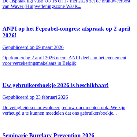
De afspraak ligt vast! Op 16 en 17 mei 2026 zet de brandweerpost
van Waver (Hulpverleningszone Waals...
ANPI op het Feprabel-congres: afspraak op 2 april
2026!
Gepubliceerd op 09 maart 2026
Op donderdag 2 april 2026 neemt ANPI deel aan hét evenement
voor verzekeringsmakelaars in België:
Uw gebruikersboekje 2026 is beschikbaar!
Gepubliceerd op 23 februari 2026
De veiligheidssector evolueert, en uw documenten ook. We zijn
verheugd u te kunnen meedelen dat ons gebruikersboekje...
Seminarie Burglary Prevention 2026