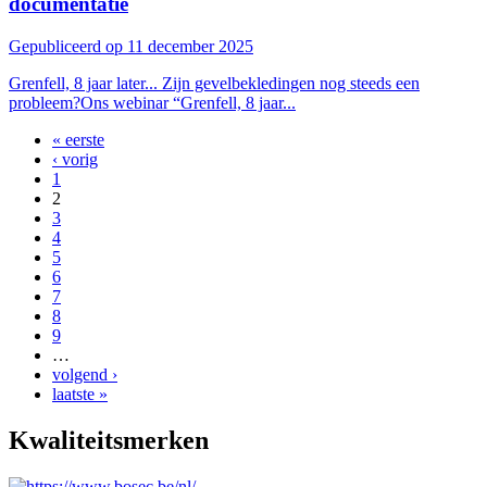
documentatie
Gepubliceerd op 11 december 2025
Grenfell, 8 jaar later... Zijn gevelbekledingen nog steeds een
probleem?Ons webinar “Grenfell, 8 jaar...
« eerste
‹ vorig
1
2
3
4
5
6
7
8
9
…
volgend ›
laatste »
Kwaliteitsmerken