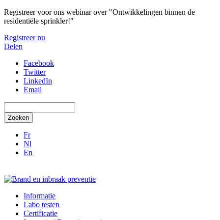
Overslaan en naar de inhoud gaan
Registreer voor ons webinar over "Ontwikkelingen binnen de
residentiële sprinkler!"
Registreer nu
Delen
Facebook
Twitter
LinkedIn
Email
Zoeken
Fr
Nl
En
Informatie
Labo testen
Certificatie