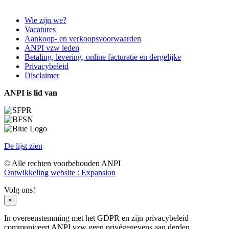
Wie zijn we?
Vacatures
Aankoop- en verkoopsvoorwaarden
ANPI vzw leden
Betaling, levering, online facturatie en dergelijke
Privacybeleid
Disclaimer
ANPI is lid van
De lijst zien
© Alle rechten voorbehouden ANPI
Ontwikkeling website : Expansion
Volg ons!
×
In overeenstemming met het GDPR en zijn privacybeleid
communiceert ANPI vzw geen privégegevens aan derden.