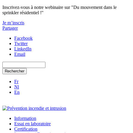
Aller au contenu principal
Inscrivez-vous à notre webinaire sur "Du mouvement dans le
sprinkler résidentiel !"
Je m’inscris
Partager
Facebook
Twitter
LinkedIn
Email
Rechercher
Fr
Nl
En
Information
Essai en laboratoire
Certification