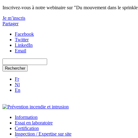
Aller au contenu principal
Inscrivez-vous à notre webinaire sur "Du mouvement dans le sprinkler 
Je m’inscris
Partager
Facebook
Twitter
LinkedIn
Email
Rechercher
Fr
Nl
En
Information
Essai en laboratoire
Certification
Inspection / Expertise sur site