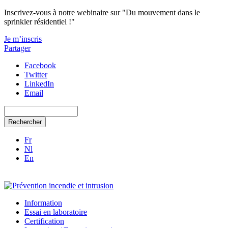
Aller au contenu principal
Inscrivez-vous à notre webinaire sur "Du mouvement dans le
sprinkler résidentiel !"
Je m’inscris
Partager
Facebook
Twitter
LinkedIn
Email
Rechercher
Fr
Nl
En
Information
Essai en laboratoire
Certification